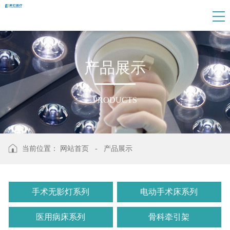
产
品
展
示
PRODUCTS
当前位置：
网站首页
-
产品展示
手术无影灯系列
电动手术床系列
医用病床系列
骨科牵引架