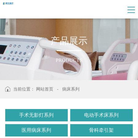
产
品
展
示
PRODUCTS
当前位置：
网站首页
-
病床系列
手术无影灯系列
电动手术床系列
医用病床系列
骨科牵引架